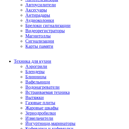
Автоусилители
Аксесуары
Антирадары
Аудиоколонки
Брелоки сигнализации
Видеорегистраторы
Магнитоллы
Сигнализации
Карты памяти
Техника для кухни
Аэрогрили
Блендеры
Блинницы
Вафельници
Водонагреватели
Встраиваемая техника
Вытяжки
Газовые плиты
Жаровые шкафы
Зернодробилки
Измельчители
Йогуртници,маринаторы
Кофеварки и кофемолки