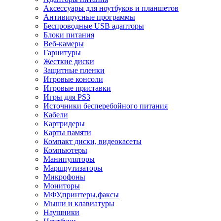
Аксессуары для ноутбуков и планшетов
Антивирусные программы
Беспроводные USB адапторы
Блоки питания
Веб-камеры
Гарнитуры
Жесткие диски
Защитные пленки
Игровые консоли
Игровые приставки
Игры для PS3
Источники бесперебойного питания
Кабели
Картридеры
Карты памяти
Компакт диски, видеокасеты
Компьютеры
Манипуляторы
Маршрутизаторы
Микрофоны
Мониторы
МФУ,принтеры,факсы
Мыши и клавиатуры
Наушники