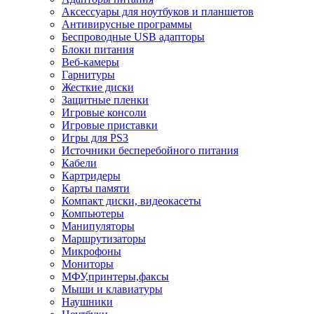
Аксессуары для ноутбуков и планшетов
Антивирусные программы
Беспроводные USB адапторы
Блоки питания
Веб-камеры
Гарнитуры
Жесткие диски
Защитные пленки
Игровые консоли
Игровые приставки
Игры для PS3
Источники бесперебойного питания
Кабели
Картридеры
Карты памяти
Компакт диски, видеокасеты
Компьютеры
Манипуляторы
Маршрутизаторы
Микрофоны
Мониторы
МФУ,принтеры,факсы
Мыши и клавиатуры
Наушники