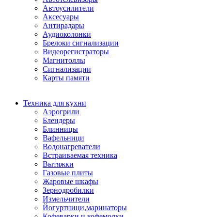
Автоусилители
Аксесуары
Антирадары
Аудиоколонки
Брелоки сигнализации
Видеорегистраторы
Магнитоллы
Сигнализации
Карты памяти
Техника для кухни
Аэрогрили
Блендеры
Блинницы
Вафельници
Водонагреватели
Встраиваемая техника
Вытяжки
Газовые плиты
Жаровые шкафы
Зернодробилки
Измельчители
Йогуртници,маринаторы
Кофеварки и кофемолки