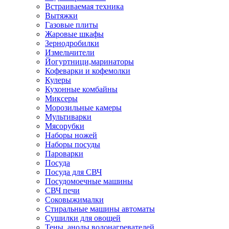
Встраиваемая техника
Вытяжки
Газовые плиты
Жаровые шкафы
Зернодробилки
Измельчители
Йогуртници,маринаторы
Кофеварки и кофемолки
Кулеры
Кухонные комбайны
Миксеры
Морозильные камеры
Мультиварки
Мясорубки
Наборы ножей
Наборы посуды
Пароварки
Посуда
Посуда для СВЧ
Посудомоечные машины
СВЧ печи
Соковыжималки
Стиральные машины автоматы
Сушилки для овощей
Тены, аноды водонагревателей