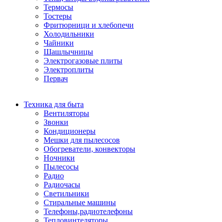
Термосы
Тостеры
Фритюрници и хлебопечи
Холодильники
Чайники
Шашлычницы
Электрогазовые плиты
Электроплиты
Первач
Техника для быта
Вентиляторы
Звонки
Кондиционеры
Мешки для пылесосов
Обогреватели, конвекторы
Ночники
Пылесосы
Радио
Радиочасы
Светильники
Стиральные машины
Телефоны,радиотелефоны
Тепловинтеляторы