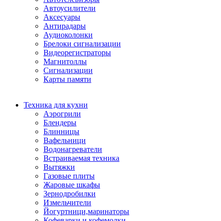
Автоусилители
Аксесуары
Антирадары
Аудиоколонки
Брелоки сигнализации
Видеорегистраторы
Магнитоллы
Сигнализации
Карты памяти
Техника для кухни
Аэрогрили
Блендеры
Блинницы
Вафельници
Водонагреватели
Встраиваемая техника
Вытяжки
Газовые плиты
Жаровые шкафы
Зернодробилки
Измельчители
Йогуртници,маринаторы
Кофеварки и кофемолки