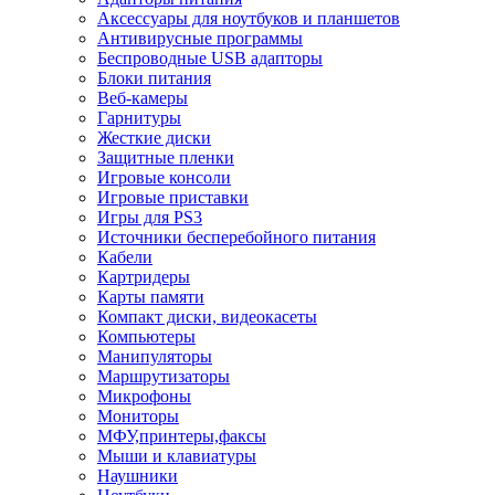
Аксессуары для ноутбуков и планшетов
Антивирусные программы
Беспроводные USB адапторы
Блоки питания
Веб-камеры
Гарнитуры
Жесткие диски
Защитные пленки
Игровые консоли
Игровые приставки
Игры для PS3
Источники бесперебойного питания
Кабели
Картридеры
Карты памяти
Компакт диски, видеокасеты
Компьютеры
Манипуляторы
Маршрутизаторы
Микрофоны
Мониторы
МФУ,принтеры,факсы
Мыши и клавиатуры
Наушники