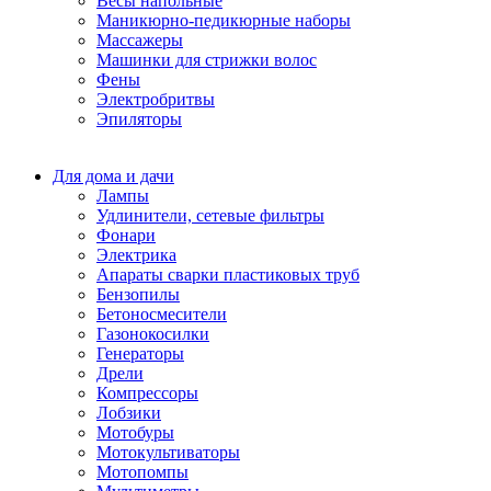
Весы напольные
Маникюрно-педикюрные наборы
Массажеры
Машинки для стрижки волос
Фены
Электробритвы
Эпиляторы
Для дома и дачи
Лампы
Удлинители, сетевые фильтры
Фонари
Электрика
Апараты сварки пластиковых труб
Бензопилы
Бетоносмесители
Газонокосилки
Генераторы
Дрели
Компрессоры
Лобзики
Мотобуры
Мотокультиваторы
Мотопомпы