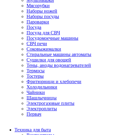
Мультиварки
Мясорубки
Наборы ножей
Наборы посуды
Пароварки
Посуда
Посуда для СВЧ
Посудомоечные машины
СВЧ печи
Соковыжималки
Стиральные машины автоматы
Сушилки для овощей
Тены, аноды водонагревателей
Термосы
Тостеры
Фритюрници и хлебопечи
Холодильники
Чайники
Шашлычницы
Электрогазовые плиты
Электроплиты
Первач
Техника для быта