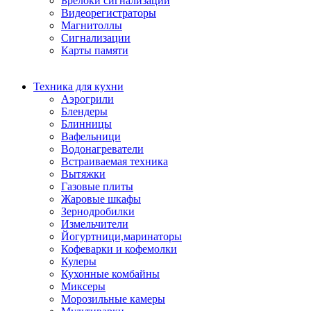
Брелоки сигнализации
Видеорегистраторы
Магнитоллы
Сигнализации
Карты памяти
Техника для кухни
Аэрогрили
Блендеры
Блинницы
Вафельници
Водонагреватели
Встраиваемая техника
Вытяжки
Газовые плиты
Жаровые шкафы
Зернодробилки
Измельчители
Йогуртници,маринаторы
Кофеварки и кофемолки
Кулеры
Кухонные комбайны
Миксеры
Морозильные камеры