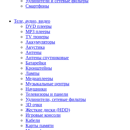
Удлинители и сетевые фильтры
Смартфоны
Теле, аудио, видео
DVD плееры
MP3 плееры
TV тюнеры
Аккумуляторы
Акустика
Антены
Антены спутниковые
Батарейки
Кронштейны
Лампы
Медиаплееры
Музыкальные центры
Наушники
Телевизоры и панели
Удлинители, сетевые фильтры
3D очки
Жесткие диски (HDD)
Игровые консоли
Кабели
Карты памяти