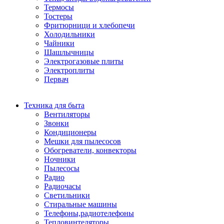
Термосы
Тостеры
Фритюрници и хлебопечи
Холодильники
Чайники
Шашлычницы
Электрогазовые плиты
Электроплиты
Первач
Техника для быта
Вентиляторы
Звонки
Кондиционеры
Мешки для пылесосов
Обогреватели, конвекторы
Ночники
Пылесосы
Радио
Радиочасы
Светильники
Стиральные машины
Телефоны,радиотелефоны
Тепловинтеляторы