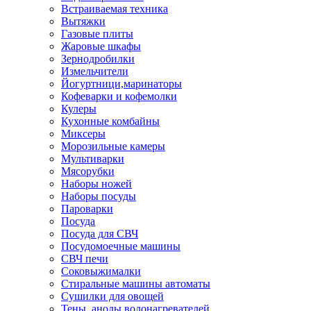
Встраиваемая техника
Вытяжки
Газовые плиты
Жаровые шкафы
Зернодробилки
Измельчители
Йогуртници,маринаторы
Кофеварки и кофемолки
Кулеры
Кухонные комбайны
Миксеры
Морозильные камеры
Мультиварки
Мясорубки
Наборы ножей
Наборы посуды
Пароварки
Посуда
Посуда для СВЧ
Посудомоечные машины
СВЧ печи
Соковыжималки
Стиральные машины автоматы
Сушилки для овощей
Тены, аноды водонагревателей