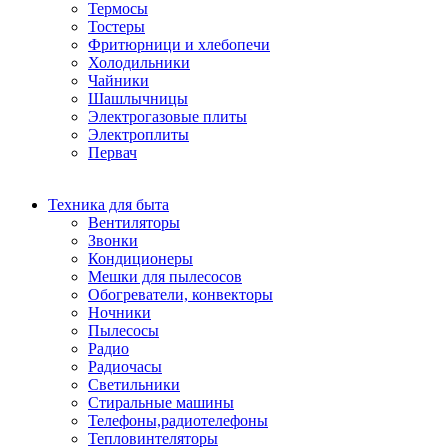
Термосы
Тостеры
Фритюрници и хлебопечи
Холодильники
Чайники
Шашлычницы
Электрогазовые плиты
Электроплиты
Первач
Техника для быта
Вентиляторы
Звонки
Кондиционеры
Мешки для пылесосов
Обогреватели, конвекторы
Ночники
Пылесосы
Радио
Радиочасы
Светильники
Стиральные машины
Телефоны,радиотелефоны
Тепловинтеляторы