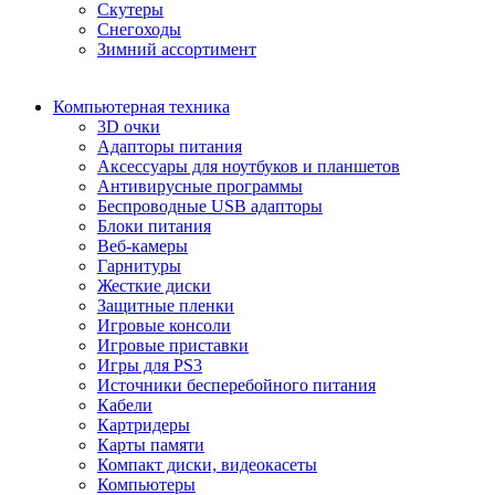
Скутеры
Снегоходы
Зимний ассортимент
Компьютерная техника
3D очки
Адапторы питания
Аксессуары для ноутбуков и планшетов
Антивирусные программы
Беспроводные USB адапторы
Блоки питания
Веб-камеры
Гарнитуры
Жесткие диски
Защитные пленки
Игровые консоли
Игровые приставки
Игры для PS3
Источники бесперебойного питания
Кабели
Картридеры
Карты памяти
Компакт диски, видеокасеты
Компьютеры