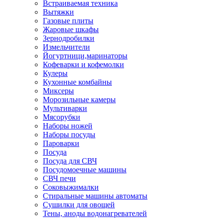
Встраиваемая техника
Вытяжки
Газовые плиты
Жаровые шкафы
Зернодробилки
Измельчители
Йогуртници,маринаторы
Кофеварки и кофемолки
Кулеры
Кухонные комбайны
Миксеры
Морозильные камеры
Мультиварки
Мясорубки
Наборы ножей
Наборы посуды
Пароварки
Посуда
Посуда для СВЧ
Посудомоечные машины
СВЧ печи
Соковыжималки
Стиральные машины автоматы
Сушилки для овощей
Тены, аноды водонагревателей